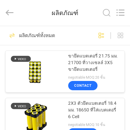
And
Export
Co.,
ผลิตภัณฑ์
Ltd..
All
Rights
Reserved.
40
บ้าน
Developed
by
ผลิตภัณฑ์ทั้งหมด
แบตเตอรี่ลิเธียม
ECER
สินค้า
ไอออน BMS
ขายึดแบตเตอรี่ 21.75 มม.
21700 ที่วางเซลล์ 3X5
ขายึดแบตเตอรี่
เกี่ยว
negotiable MOQ:20 ชิ้น
CONTACT
กับ
34
เรา
LiFePO4 แบตเตอรี่
2X3 ตัวยึดแบตเตอรี่ 18.4
มม. 18650 ที่ใส่แบตเตอรี่
BMS
6 Cell
ทัวร์
negotiable MOQ:10 ชิ้น