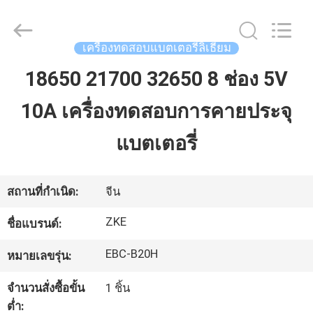
Passional
Import
And
Export
Co.,
เครื่องทดสอบแบตเตอรี่ลิเธียม
Ltd..
All
Rights
18650 21700 32650 8 ช่อง 5V
บ้าน
Reserved.
Developed
by
10A เครื่องทดสอบการคายประจุ
ECER
สินค้า
แบตเตอรี่
เกี่ยว
สถานที่กำเนิด:
จีน
กับ
ZKE
ชื่อแบรนด์:
เรา
EBC-B20H
หมายเลขรุ่น:
จำนวนสั่งซื้อขั้น
1 ชิ้น
ทัวร์
ต่ำ: