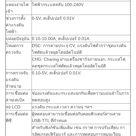
แหล่งจ่ายไฟ
ไฟฟ้ากระแสสลับ 100-240V
เข้า
ช่วงการตั้ง
0-5V, สเต็ปเปอร์ 0.01V
ค่าแรงดัน
ไฟฟ้า:
ปล่อยปัจจุบัน:
0.10-10.00A, สเต็ปเปอร์ 0.01A
โหมดการ
DSC: การคายประจุ CV, แรงดันไฟต่ำกว่าชุดแรงดัน
ตรวจจับ
ไฟตัดแล้วหยุดโดยอัตโนมัติ
CHG: Charing ผ่านเครื่องชาร์จภายนอก, กระแสไฟ
ลดชุดกระแสไฟตัดแล้วหยุดโดยอัตโนมัติ
การตรวจจับ
0.10-5V, สเต็ปเปอร์ 0.01V,
แรงดัน
จำหน่าย
การเชื่อมต่อ
ช่องแรงดันและกระแสแยกกันเพื่อความแม่นยำในการ
สายเคเบิล
ทดสอบสูง
จอ LCD
แรงดัน กระแส เวลา ความจุ ฯลฯ
การเชื่อมต่อ
ผู้ทดสอบสามารถเชื่อมต่อกับคอมพิวเตอร์ผ่านสาย
พีซี:
USB-TTL ที่กำหนด
สำหรับฟังก์ชันเพิ่มเติม เช่น กราฟ การปรับเทียบ กา
รอัพเกรดเฟิร์มแวร์ และการทดสอบการหมุนเวียน