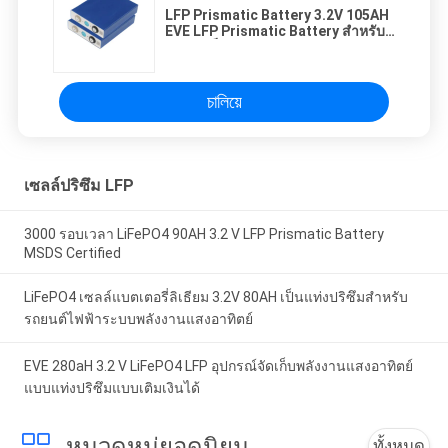
LFP Prismatic Battery 3.2V 105AH
EVE LFP Prismatic Battery สำหรับ
การจัดเก็บพลังงานแสงอาทิตย์
চালিয়ে
เซลล์ปริซึม LFP
3000 รอบเวลา LiFePO4 90AH 3.2 V LFP Prismatic Battery
MSDS Certified
LiFePO4 เซลล์แบตเตอรี่ลิเธียม 3.2V 80AH เป็นแท่งปริซึมสำหรับ
รถยนต์ไฟฟ้าระบบพลังงานแสงอาทิตย์
EVE 280aH 3.2 V LiFePO4 LFP อุปกรณ์จัดเก็บพลังงานแสงอาทิตย์
แบบแท่งปริซึมแบบเติมเงินได้
หมวดหมู่ยอดนิยม
ทั้งหมด