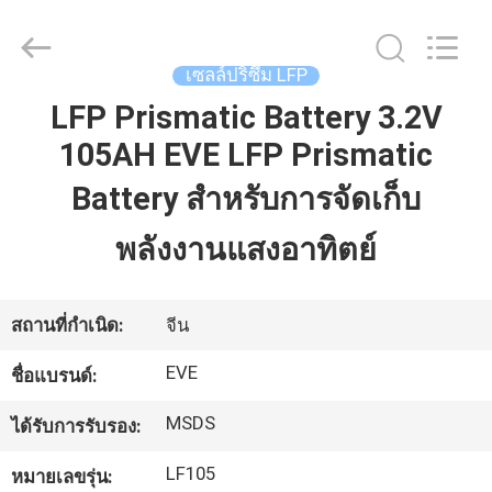
-
2025
Shenzhen
Passional
Import
เซลล์ปริซึม LFP
And
Export
LFP Prismatic Battery 3.2V
Co.,
บ้าน
Ltd..
All
105AH EVE LFP Prismatic
Rights
Reserved.
Developed
Battery สำหรับการจัดเก็บ
by
สินค้า
ECER
พลังงานแสงอาทิตย์
เกี่ยว
สถานที่กำเนิด:
จีน
กับ
EVE
ชื่อแบรนด์:
เรา
MSDS
ได้รับการรับรอง:
ทัวร์
LF105
หมายเลขรุ่น: