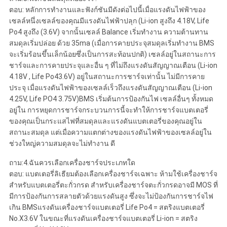
ตอบ: หลักการทำงานและฟังก์ชันมีดังต่อไปนี้เมื่อแรงดันไฟฟ้าของ
เซลล์หนึ่งเซลล์ของคุณมีแรงดันไฟฟ้าปลุก (Li-ion สูงถึง 4.18V, Life
Po4 สูงถึง (3.6V) จากนั้นเซลล์ Balance เริ่มทำงาน ความต้านทาน
สมดุลเริ่มปล่อย ด้วย 35ma (เมื่อการคายประจุสมดุลเริ่มทำงาน BMS
จะเริ่มร้อนขึ้นเล็กน้อยซึ่งเป็นการสะท้อนปกติ) เซลล์อยู่ในสถานะการ
ชาร์จและการคายประจุและอื่น ๆ ที่ไม่ถึงแรงดันสัญญาณเตือน (Li-ion
4.18V , Life Po43.6V) อยู่ในสถานะการชาร์จเท่านั้น ไม่มีการคาย
ประจุ เมื่อแรงดันไฟฟ้าของเซลล์เร็วถึงแรงดันสัญญาณเตือน (Li-ion
4.25V, Life PO4 3.75V)BMS เริ่มต้นการป้องกันไฟ เซลล์อื่นๆ ทั้งหมด
อยู่ใน การหยุดการชาร์จกระบวนการนี้จะทำให้การชาร์จแบตเตอรี่
ของคุณเป็นกระแสไฟที่สมดุลและแรงดันแบตเตอรี่ของคุณอยู่ใน
สถานะสมดุล แต่เมื่อความแตกต่างของแรงดันไฟฟ้าของเซลล์อยู่ใน
ช่วงใหญ่ความสมดุลจะไม่ทำงาน ดี
ถาม:4.ฉันควรเลือกเครื่องชาร์จประเภทใด
ตอบ: แบตเตอรี่ลิเธียมต้องเลือกเครื่องชาร์จเฉพาะ ห้ามใช้เครื่องชาร์จ
สำหรับแบตเตอรี่ตะกั่วกรด สำหรับเครื่องชาร์จตะกั่วกรดอาจมี MOS ที่
มีการป้องกันการสลายตัวด้วยแรงดันสูง ซึ่งจะไม่ป้องกันการชาร์จไฟ
เกิน BMSแรงดันเครื่องชาร์จแบตเตอรี่ Life Po4 = สตริงแบตเตอรี่
No.X3.6V ในขณะที่แรงดันเครื่องชาร์จแบตเตอรี่ Li-ion = สตริง