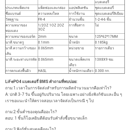
แบตเตอรี่
ประเภทแพ็คเกจ
แพ็คฟองและกล่อง
แอปพลิเคชัน
ชุดแบตเตอรี่
ชื่อแบรนด์
ความหลงใหล
การใช้งาน
ชุดแบตเตอรี่ลิเธียม
วัสดุฐาน
FR-4
จำนวนชั้น
1-2-4-6 ชั้น
ความหนาของ
1/2OZ 1OZ 2OZ
การสื่อสาร
ไม่
3OZ
ทองแดง
ความหนาของบอร์ด
2mm
ขนาด
125*62*17MM
นาที.ขนาดรู
0.1mm
น้ำหนัก
0.185kg
นาที.ความกว้างของ
0.065mm
หน่วยขาย
รายการเดียว
เส้น
นาที.ระยะห่างบรรทัด
0.065mm
ขนาดแพ็คเกจ
13X8X9 ซม.
เดียว
การตกแต่งพื้นผิว
HASL
น้ำหนักรวมเดียว
0.300 กก.
LiFePO4 แบตเตอรี่ BMS คำถามที่พบบ่อย:
ถาม:1.เวลาในการจัดส่งสำหรับการผลิตจำนวนมากคือเท่าไร?
A: ปกติ 3-7 วัน ขึ้นอยู่กับปริมาณ โดยเฉพาะอย่างยิ่งฟังก์ชันและอื่น ๆ
เราขอแนะนำให้ตรวจสอบเวลาจัดส่งเป็นกรณี ๆ ไป
ถาม:2.ขั้นต่ำของคุณคืออะไร?
ตอบ: 1 ชิ้นก็โอเคยินดีต้อนรับคำสั่งซื้อขนาดเล็ก
ถาม:3.ฟังก์ชั่นสมดุลคืออะไร?