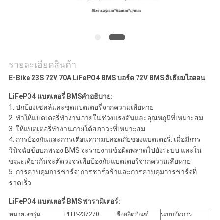
แผนผัง
เว็บไซต์
รายละเอียดสินค้า
E-Bike 23S 72V 70A LiFePO4 BMS บอร์ด 72V BMS ลิเธียมไอออน
PRIVACY
POLICY
LiFePO4 แบตเตอรี่ BMS
คำอธิบาย:
1. ปกป้องเซลล์และชุดแบตเตอรี่จากความเสียหาย
2. ทำให้แบตเตอรี่ทำงานภายในช่วงแรงดันและอุณหภูมิที่เหมาะสม
3. ให้แบตเตอรี่ทำงานภายใต้สภาวะที่เหมาะสม
4. การป้องกันและการเตือนความปลอดภัยของแบตเตอรี่: เมื่อมีการ
วินิจฉัยข้อบกพร่อง BMS จะรายงานข้อผิดพลาดไปยังระบบ และใน
ขณะเดียวกันจะตัดวงจรเพื่อป้องกันแบตเตอรี่จากความเสียหาย
5. การควบคุมการชาร์จ: การชาร์จช้าและการควบคุมการชาร์จที่
รวดเร็ว
LiFePO4 แบตเตอรี่ BMS พารามิเตอร์:
หมายเลขรุ่น
PLFP-237270
ชื่อผลิตภัณฑ์
ระบบจัดการ