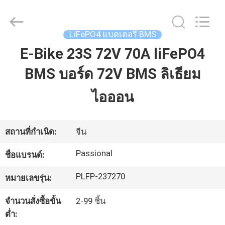
And
Export
Co.,
Ltd..
All
LiFePO4 แบตเตอรี่ BMS
Rights
Reserved.
E-Bike 23S 72V 70A liFePO4
บ้าน
Developed
by
ECER
BMS บอร์ด 72V BMS ลิเธียม
สินค้า
ไอออน
เกี่ยว
สถานที่กำเนิด:
จีน
กับ
Passional
ชื่อแบรนด์:
เรา
PLFP-237270
หมายเลขรุ่น:
จำนวนสั่งซื้อขั้น
2-99 ชิ้น
ทัวร์
ต่ำ: